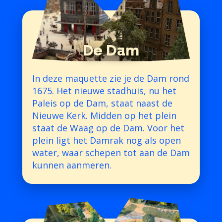
De Dam
In deze maquette zie je de Dam rond
1675. Het nieuwe stadhuis, nu het
Paleis op de Dam, staat naast de
Nieuwe Kerk. Midden op het plein
staat de Waag op de Dam. Voor het
plein ligt het Damrak nog als open
water, waar schepen tot aan de Dam
kunnen aanmeren.