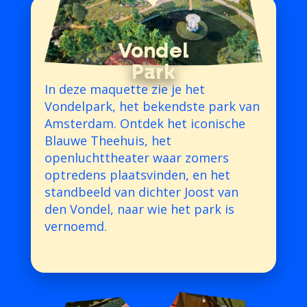
Vondel
Park
In deze maquette zie je het
Vondelpark, het bekendste park van
Amsterdam. Ontdek het iconische
Blauwe Theehuis, het
openluchttheater waar zomers
optredens plaatsvinden, en het
standbeeld van dichter Joost van
den Vondel, naar wie het park is
vernoemd.