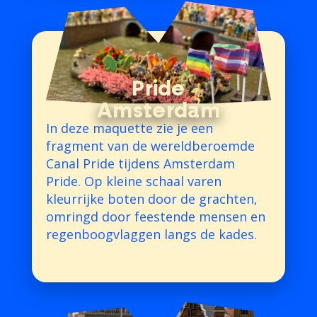
Pride
Amsterdam
In deze maquette zie je een
fragment van de wereldberoemde
Canal Pride tijdens Amsterdam
Pride. Op kleine schaal varen
kleurrijke boten door de grachten,
omringd door feestende mensen en
regenboogvlaggen langs de kades.