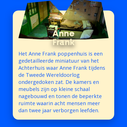
Anne
Frank
Het Anne Frank poppenhuis is een
gedetailleerde miniatuur van het
Achterhuis waar Anne Frank tijdens
de Tweede Wereldoorlog
ondergedoken zat. De kamers en
meubels zijn op kleine schaal
nagebouwd en tonen de beperkte
ruimte waarin acht mensen meer
dan twee jaar verborgen leefden.