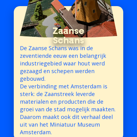
Zaanse
Schans
De Zaanse Schans was in de
zeventiende eeuw een belangrijk
industriegebied waar hout werd
gezaagd en schepen werden
gebouwd.
De verbinding met Amsterdam is
sterk: de Zaanstreek leverde
materialen en producten die de
groei van de stad mogelijk maakten.
Daarom maakt ook dit verhaal deel
uit van het Miniatuur Museum
Amsterdam.