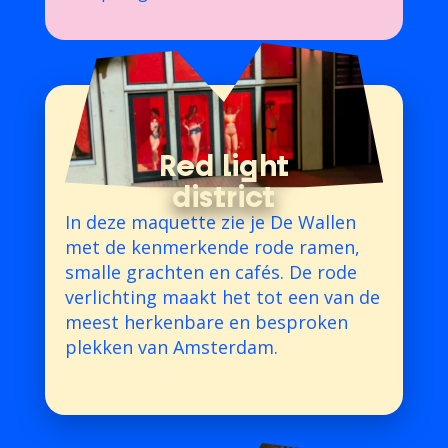
Red light
district
In deze maquette zie je De Wallen
met de kenmerkende rode ramen,
smalle grachten en cafés. De rode
verlichting maakt het tot een van de
meest herkenbare en besproken
plekken van Amsterdam.